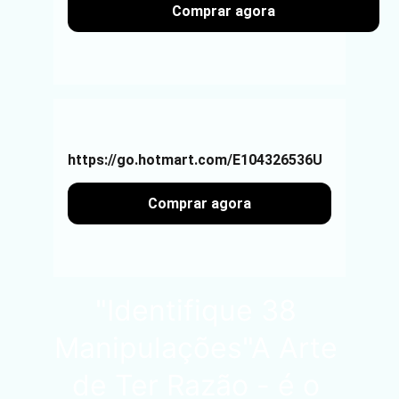
Comprar agora
https://go.hotmart.com/E104326536U
Comprar agora
"Identifique 38 
Manipulações
"A Arte 
de Ter Razão - é o 