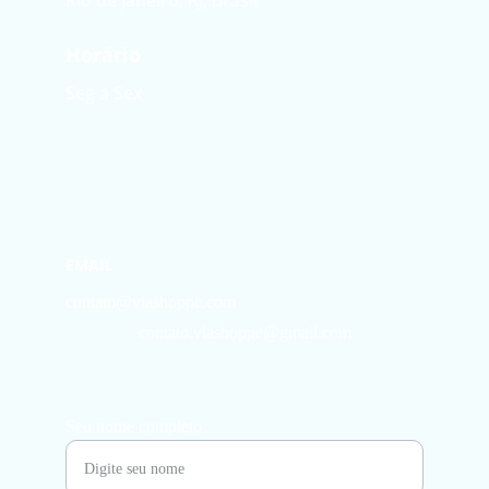
Rio de Janeiro, RJ, Brasil
Horário
Seg a Sex
EMAIL
contato@viashoppe.com
contato.viashoppe@gmail.com
Seu nome completo