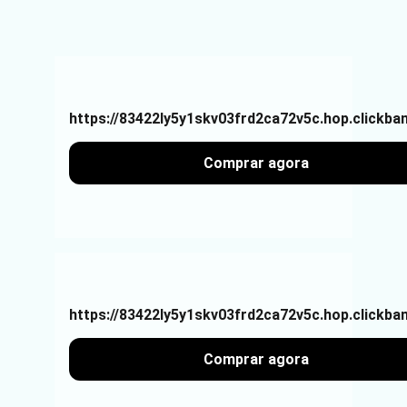
https://83422ly5y1skv03frd2ca72v5c.hop.clickba
Comprar agora
https://83422ly5y1skv03frd2ca72v5c.hop.clickba
Comprar agora